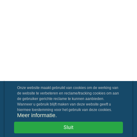
Onze website maakt gebruikt van cookies om de werking van
de website te verbeteren en reclame/tracking cookies om aan
de gebruiker gerichte reclame te kunnen aanbieden.
Wanneer u gebruik blijft maken van deze website geeft u
hiermee toestemming voor het gebruik van deze cookies.
Meer informatie.
Sluit